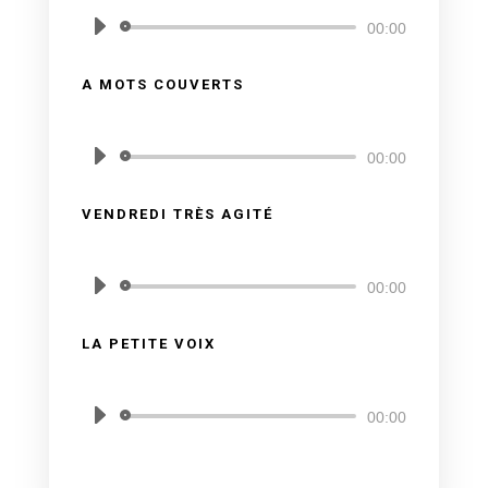
Lecteur
00:00
audio
A MOTS COUVERTS
par
Véronique Rolland
Lecteur
00:00
audio
VENDREDI TRÈS AGITÉ
par
Véronique Rolland
Lecteur
00:00
audio
LA PETITE VOIX
par
Véronique Rolland
Lecteur
00:00
audio